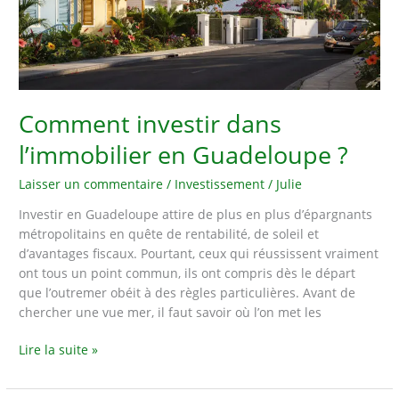
?
Comment investir dans
l’immobilier en Guadeloupe ?
Laisser un commentaire
/
Investissement
/
Julie
Investir en Guadeloupe attire de plus en plus d’épargnants
métropolitains en quête de rentabilité, de soleil et
d’avantages fiscaux. Pourtant, ceux qui réussissent vraiment
ont tous un point commun, ils ont compris dès le départ
que l’outremer obéit à des règles particulières. Avant de
chercher une vue mer, il faut savoir où l’on met les
Comment
Lire la suite »
investir
dans