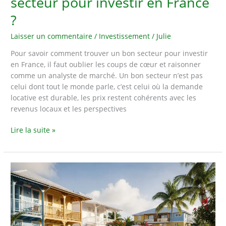
secteur pour investir en France
?
Laisser un commentaire
/
Investissement
/
Julie
Pour savoir comment trouver un bon secteur pour investir
en France, il faut oublier les coups de cœur et raisonner
comme un analyste de marché. Un bon secteur n’est pas
celui dont tout le monde parle, c’est celui où la demande
locative est durable, les prix restent cohérents avec les
revenus locaux et les perspectives
Comment
Lire la suite »
trouver
un
bon
secteur
pour
investir
en
France