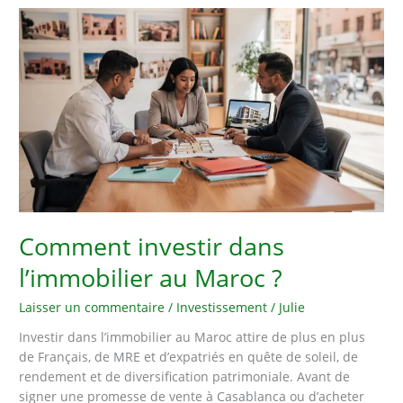
l’immobilier
en
Guadeloupe
?
Comment investir dans
l’immobilier au Maroc ?
Laisser un commentaire
/
Investissement
/
Julie
Investir dans l’immobilier au Maroc attire de plus en plus
de Français, de MRE et d’expatriés en quête de soleil, de
rendement et de diversification patrimoniale. Avant de
signer une promesse de vente à Casablanca ou d’acheter