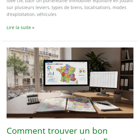
idée clé, bâtir un portefeuille immobilier équilibré en jouant
sur plusieurs leviers, types de biens, localisations, modes
d’exploitation, véhicules
Comment
Lire la suite »
diversifier
ses
investissements
immobiliers
?
Comment trouver un bon