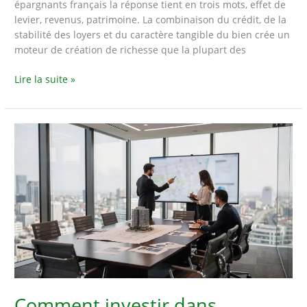
épargnants français la réponse tient en trois mots, effet de
levier, revenus, patrimoine. La combinaison du crédit, de la
stabilité des loyers et du caractère tangible du bien crée un
moteur de création de richesse que la plupart des
Pourquoi
Lire la suite »
investir
dans
l’immobilier
locatif
plutôt
que
dans
un
autre
placement
?
Comment investir dans