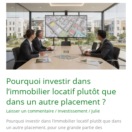
premier
investissement
locatif
?
Pourquoi investir dans
l’immobilier locatif plutôt que
dans un autre placement ?
Laisser un commentaire
/
Investissement
/
Julie
Pourquoi investir dans l’immobilier locatif plutôt que dans
un autre placement, pour une grande partie des