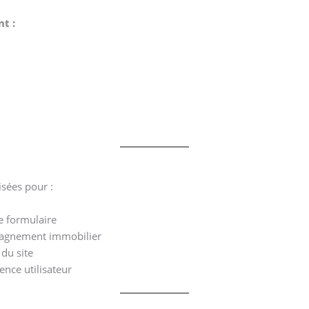
t :
isées pour :
e formulaire
pagnement immobilier
 du site
ence utilisateur