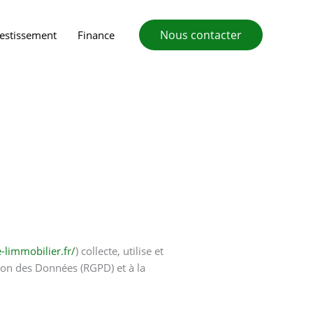
Nous contacter
vestissement
Finance
e-limmobilier.fr/
) collecte, utilise et
ion des Données (RGPD) et à la