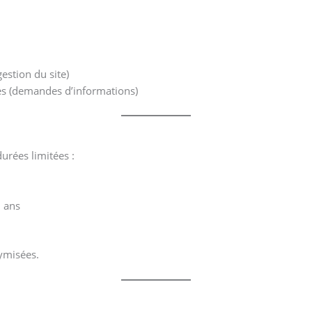
gestion du site)
es (demandes d’informations)
urées limitées :
3 ans
ymisées.