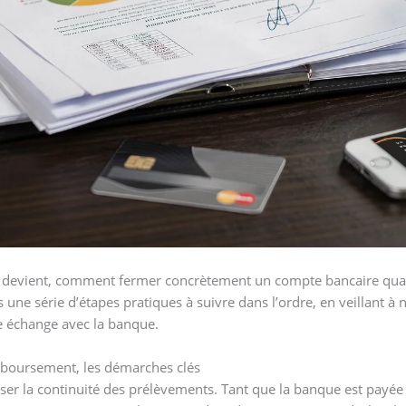
ion devient, comment fermer concrètement un compte bancaire qu
 une série d’étapes pratiques à suivre dans l’ordre, en veillant à
e échange avec la banque.
boursement, les démarches clés
er la continuité des prélèvements. Tant que la banque est payée à