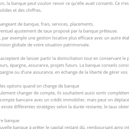
tion, la banque peut vouloir revoir ce qu’elle avait consenti. Ce n’
lides et des chiffres.
hangeant de banque, frais, services, placements.
entuel ajustement de taux proposé par la banque prêteuse.
, par exemple une gestion locative plus efficace avec un autre ét
ision globale de votre situation patrimoniale.
eptent de laisser partir la domiciliation tout en conservant le prêt
lleurs, épargne, assurance, projets futurs. La banque conseils con
argne ou d’une assurance, en échange de la liberté de gérer vos f
n, les options quand on change de banque
ulement changer de compte, ils souhaitent aussi sortir complète
compte bancaire avec un crédit immobilier, mais peut on déplacer
existe différentes stratégies selon la durée restante, le taux obte
tre banque
uvelle banque à prêter le capital restant dû, remboursant ainsi i