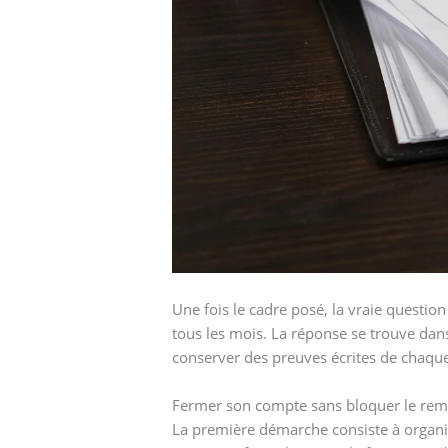
Une fois le cadre posé, la vraie quest
tous les mois. La réponse se trouve dans
conserver des preuves écrites de chaqu
Fermer son compte sans bloquer le rem
La première démarche consiste à organis