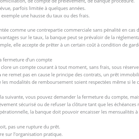
domiciliation, de compte de prélèvement, de banque procédure.
évue, parfois limitée à quelques années.
r exemple une hausse du taux ou des frais.
sentée comme une contrepartie commerciale sans pénalité en cas
’avantages sur le taux, la banque peut se prévaloir de la réglementa
imple, elle accepte de prêter à un certain coût à condition de garde
la fermeture d’un compte
 de clore un compte courant à tout moment, sans frais, sous réserve
n
ne remet pas en cause le principe des contrats, un prêt immobilie
 les modalités de remboursement soient respectées même si le co
la suivante, vous pouvez demander la fermeture du compte, mais 
vement sécurisé ou de refuser la clôture tant que les échéances n
pérationnelle, la banque doit pouvoir encaisser les mensualités à 
it, pas une rupture du prêt.
ire sur l’organisation pratique.