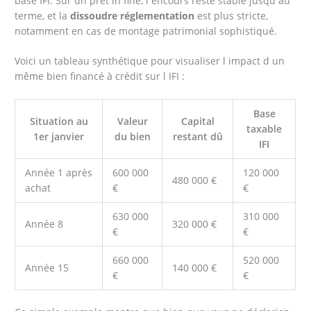
base IFI. Sur un prêt in fine, l encours reste stable jusqu au
terme, et la
dissoudre réglementation
est plus stricte,
notamment en cas de montage patrimonial sophistiqué.
Voici un tableau synthétique pour visualiser l impact d un
même bien financé à crédit sur l IFI :
Base
Situation au
Valeur
Capital
taxable
1er janvier
du bien
restant dû
IFI
Année 1 après
600 000
120 000
480 000 €
achat
€
€
630 000
310 000
Année 8
320 000 €
€
€
660 000
520 000
Année 15
140 000 €
€
€