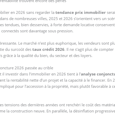
 rentabilité trouvent encore des perles
obilier en 2026 sans regarder la
tendance prix immobilier
serai
dans de nombreuses villes, 2025 et 2026 s’orientent vers un scéna
es tendues, bien desservies, à forte demande locative conservent 
l connectés sont davantage sous pression.
téressante. Le marché n’est plus euphorique, les vendeurs sont plus
rtie du surcoût des
taux crédit 2026
. Il ne s’agit plus de compte
s grâce à la qualité du bien, du secteur et des loyers.
njoncture 2026 passée au crible
t il investir dans l’immobilier en 2026 tient à l’
analyse conjonct
 rentabilité nette d’un projet et la capacité à le financer. En 20
iqué pour l’accession à la propriété, mais plutôt favorable à cel
 les tensions des dernières années ont renchéri le coût des matéri
 la construction neuve. En parallèle, la désinflation progressive 