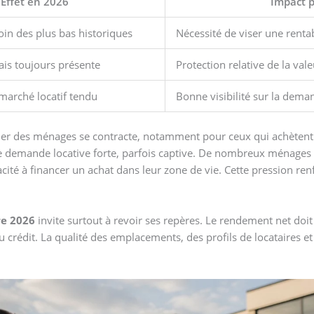
Effet en 2026
Impact p
in des plus bas historiques
Nécessité de viser une rentab
ais toujours présente
Protection relative de la val
marché locatif tendu
Bonne visibilité sur la dema
lier des ménages se contracte, notamment pour ceux qui achètent 
e une demande locative forte, parfois captive. De nombreux ménage
cité à financer un achat dans leur zone de vie. Cette pression ren
re 2026
invite surtout à revoir ses repères. Le rendement net doi
u crédit. La qualité des emplacements, des profils de locataires e