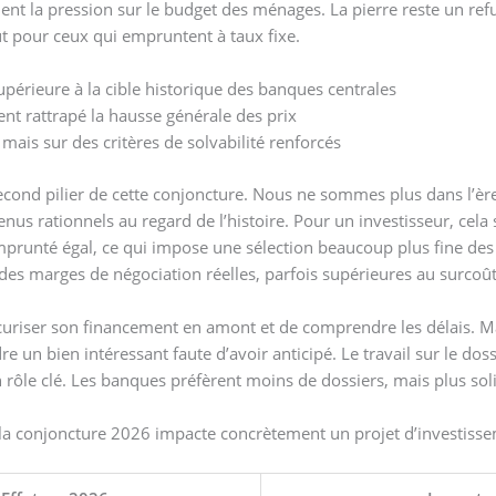
ement la pression sur le budget des ménages. La pierre reste un r
ut pour ceux qui empruntent à taux fixe.
upérieure à la cible historique des banques centrales
nt rattrapé la hausse générale des prix
ais sur des critères de solvabilité renforcés
econd pilier de cette conjoncture. Nous ne sommes plus dans l’ère
 rationnels au regard de l’histoire. Pour un investisseur, cela s
prunté égal, ce qui impose une sélection beaucoup plus fine des
des marges de négociation réelles, parfois supérieures au surcoût
écuriser son financement en amont et de comprendre les délais. Ma
re un bien intéressant faute d’avoir anticipé. Le travail sur le do
un rôle clé. Les banques préfèrent moins de dossiers, mais plus sol
nt la conjoncture 2026 impacte concrètement un projet d’investiss